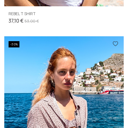
REBEL T SHIRT
37,10 €
53,00 €
-30%