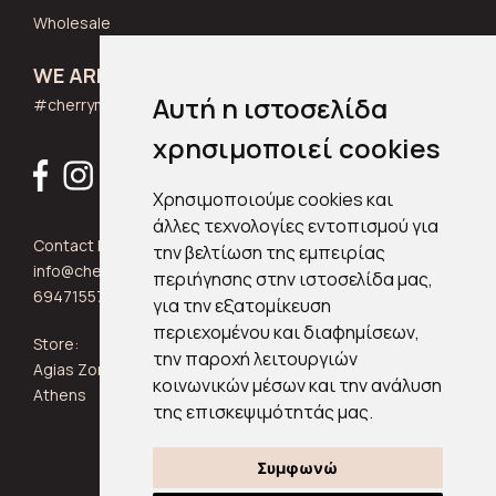
Wholesale
WE ARE SOCIAL
Αυτή η ιστοσελίδα
#cherrymuse_wear
χρησιμοποιεί cookies
Χρησιμοποιούμε cookies και
άλλες τεχνολογίες εντοπισμού για
Contact Info:
την βελτίωση της εμπειρίας
info@cherrymuse.com
περιήγησης στην ιστοσελίδα μας,
6947155705
για την εξατομίκευση
περιεχομένου και διαφημίσεων,
Store:
την παροχή λειτουργιών
Agias Zonis 24, Kypseli 11361
κοινωνικών μέσων και την ανάλυση
Athens
της επισκεψιμότητάς μας.
Συμφωνώ