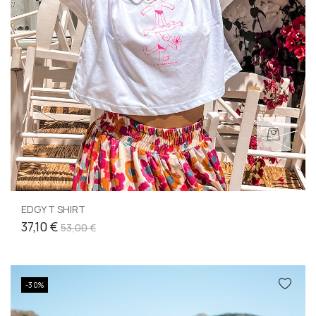
EDGY T SHIRT
37,10 €
53,00 €
-30%