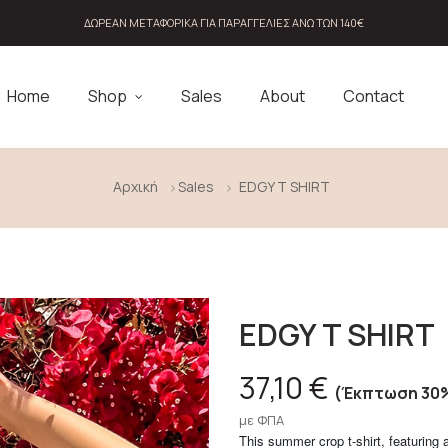
ΔΩΡΕΑΝ ΜΕΤΑΦΟΡΙΚΑ ΓΙΑ ΠΑΡΑΓΓΕΛΊΕΣ ΆΝΩ ΤΩΝ 140€
Home
Shop
Sales
About
Contact
Αρχική
Sales
EDGY T SHIRT
EDGY T SHIRT
37,10 €
Έκπτωση 30
με ΦΠΑ
This summer crop t-shirt, featuring a