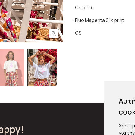
- Croped
- Fluo Magenta Silk print
- OS

Αυτή
cook
Χρησιμ
appy!
για τη