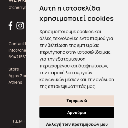
Αυτή η ιστοσελίδα
#cherrymuse_wear
χρησιμοποιεί cookies
Χρησιμοποιούμε cookies και
άλλες τεχνολογίες εντοπισμού για
Contact Info:
την βελτίωση της εμπειρίας
info@cherrymuse.com
περιήγησης στην ιστοσελίδα μας,
6947155705
για την εξατομίκευση
περιεχομένου και διαφημίσεων,
Store:
την παροχή λειτουργιών
Agias Zonis 24, Kypseli 11361
κοινωνικών μέσων και την ανάλυση
Athens
της επισκεψιμότητάς μας.
Συμφωνώ
Αρνούμαι
© 2024
Cherrymuse
All rights reserved |
Γ.Ε.ΜΗ:158540603000 | Created by
alexgportfolio
Αλλαγή των προτιμήσεών μου