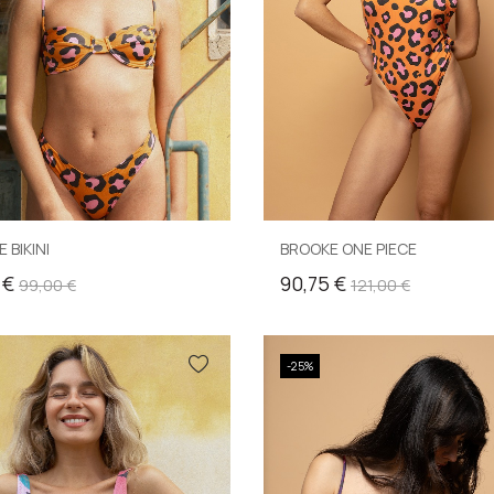
 BIKINI
BROOKE ONE PIECE
 €
90,75 €
99,00 €
121,00 €
-25%