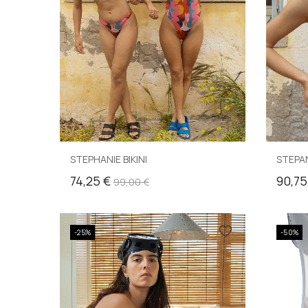
STEPHANIE BIKINI
STEPAN
74,25 €
90,75
99,00 €
-25%
-50%