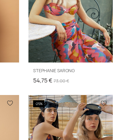
STEPHANIE SARONG
54,75 €
73,00 €
-25%