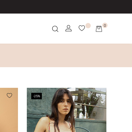
0
-25%