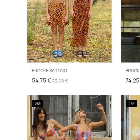
BROOKE SARONG
BROOKE
54,75 €
74,25
73,00 €
-25%
-25%