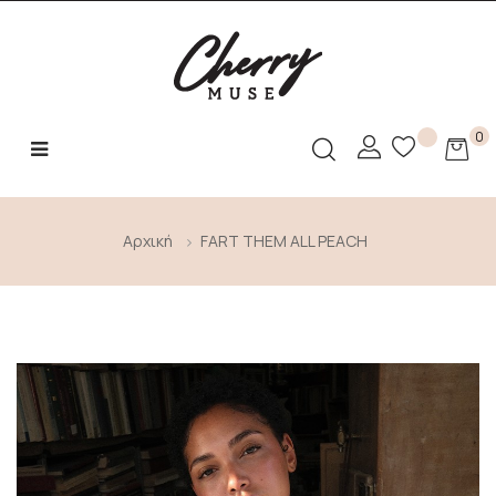
0
Toggle
☰
navigation
Αρχική
FART THEM ALL PEACH