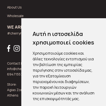
About Us
Wholesale
WE ARE SOCIAL
Αυτή η ιστοσελίδα
#cherrymuse_wear
χρησιμοποιεί cookies
Χρησιμοποιούμε cookies και
άλλες τεχνολογίες εντοπισμού για
Contact Info:
την βελτίωση της εμπειρίας
info@cherrymuse.com
περιήγησης στην ιστοσελίδα μας,
6947155705
για την εξατομίκευση
περιεχομένου και διαφημίσεων,
Store:
την παροχή λειτουργιών
Agias Zonis 24, Kypseli 11361
κοινωνικών μέσων και την ανάλυση
Athens
της επισκεψιμότητάς μας.