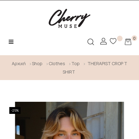
0
Toggle
☰
navigation
Αρχική
Shop
Clothes
Top
THERAPIST CROP T
SHIRT
-25%