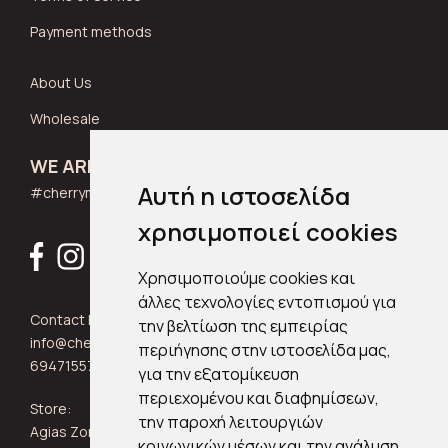
Payment methods
About Us
Wholesale
WE ARE SOCIAL
Αυτή η ιστοσελίδα
#cherrymuse_wear
χρησιμοποιεί cookies
Χρησιμοποιούμε cookies και
άλλες τεχνολογίες εντοπισμού για
Contact Info:
την βελτίωση της εμπειρίας
info@cherrymuse.com
περιήγησης στην ιστοσελίδα μας,
6947155705
για την εξατομίκευση
περιεχομένου και διαφημίσεων,
Store:
την παροχή λειτουργιών
Agias Zonis 24, Kypseli 11361
κοινωνικών μέσων και την ανάλυση