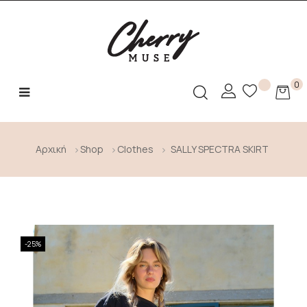
0
Toggle
☰
navigation
Αρχική
Shop
Clothes
SALLY SPECTRA SKIRT
-25%