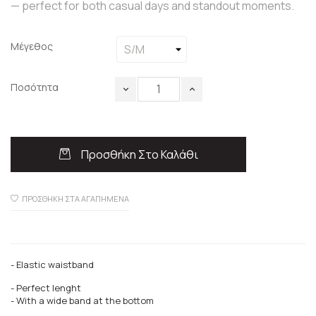
— perfect for both casual days and standout moments.
Μέγεθος
Ποσότητα
Προσθήκη Στο Καλάθι
ΠΡΟΣΘΉΚΗ ΣΤΑ ΑΓΑΠΗΜΈΝΑ
- Elastic waistband
- Perfect lenght
- With a wide band at the bottom