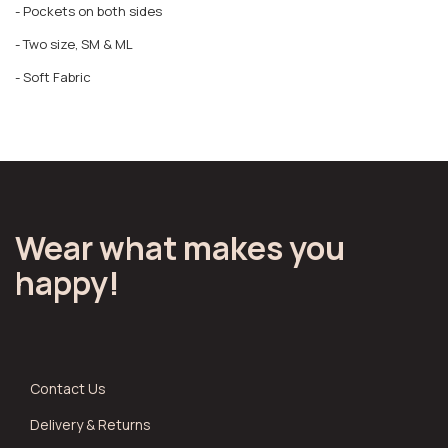
- Pockets on both sides
- Two size, SM & ML
- Soft Fabric
Wear what makes you
happy!
Contact Us
Delivery & Returns