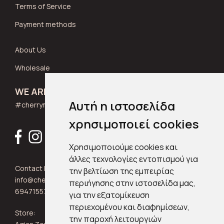
Terms of Service
Payment methods
About Us
Wholesale
WE ARE SOCIAL
Αυτή η ιστοσελίδα
#cherrymuse_wear
χρησιμοποιεί cookies
Χρησιμοποιούμε cookies και
άλλες τεχνολογίες εντοπισμού για
Contact Info:
την βελτίωση της εμπειρίας
info@cherrymuse.com
περιήγησης στην ιστοσελίδα μας,
6947155705
για την εξατομίκευση
περιεχομένου και διαφημίσεων,
Store:
την παροχή λειτουργιών