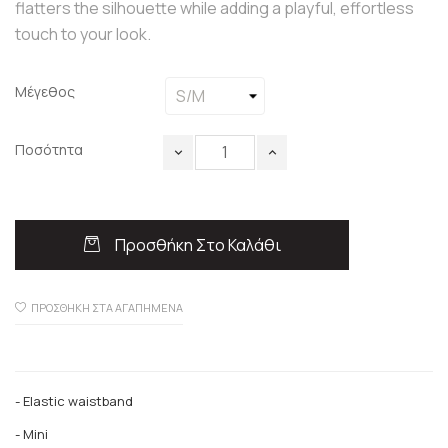
flatters the silhouette while adding a playful, effortless
touch to your look.
Μέγεθος
Ποσότητα
Προσθήκη Στο Καλάθι
ΠΡΟΣΘΉΚΗ ΣΤΑ ΑΓΑΠΗΜΈΝΑ
- Elastic waistband
- Mini