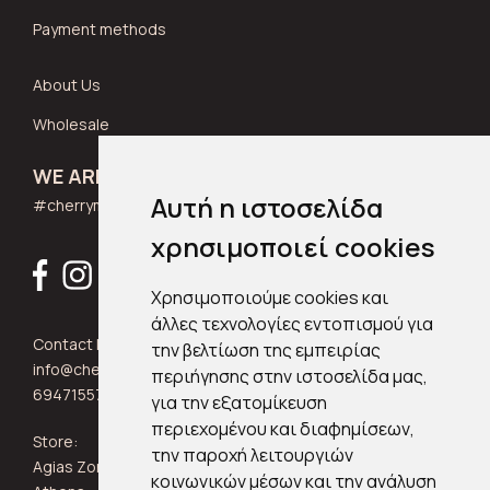
Payment methods
About Us
Wholesale
WE ARE SOCIAL
Αυτή η ιστοσελίδα
#cherrymuse_wear
χρησιμοποιεί cookies
Χρησιμοποιούμε cookies και
άλλες τεχνολογίες εντοπισμού για
Contact Info:
την βελτίωση της εμπειρίας
info@cherrymuse.com
περιήγησης στην ιστοσελίδα μας,
6947155705
για την εξατομίκευση
περιεχομένου και διαφημίσεων,
Store:
την παροχή λειτουργιών
Agias Zonis 24, Kypseli 11361
κοινωνικών μέσων και την ανάλυση