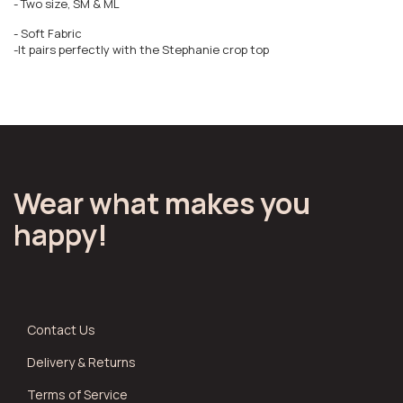
- Two size, SM & ML
- Soft Fabric
-It pairs perfectly with the Stephanie crop top
Wear what makes you
happy!
Contact Us
Delivery & Returns
Terms of Service