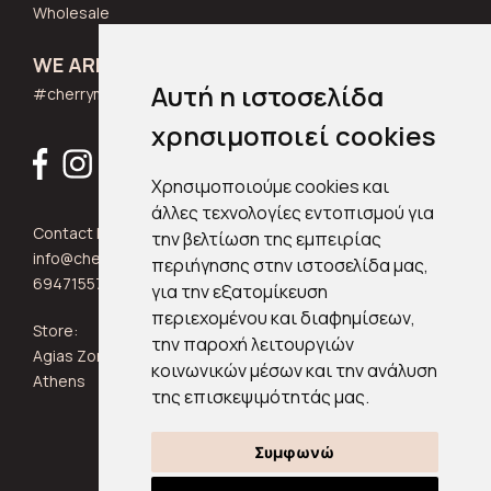
Wholesale
WE ARE SOCIAL
Αυτή η ιστοσελίδα
#cherrymuse_wear
χρησιμοποιεί cookies
Χρησιμοποιούμε cookies και
άλλες τεχνολογίες εντοπισμού για
Contact Info:
την βελτίωση της εμπειρίας
info@cherrymuse.com
περιήγησης στην ιστοσελίδα μας,
6947155705
για την εξατομίκευση
περιεχομένου και διαφημίσεων,
Store:
την παροχή λειτουργιών
Agias Zonis 24, Kypseli 11361
κοινωνικών μέσων και την ανάλυση
Athens
της επισκεψιμότητάς μας.
Συμφωνώ