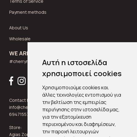
Terms of Service
Payment methods
About Us
Wholesale
WE ARE SOCIAL
Αυτή η ιστοσελίδα
#cherrymuse_wear
χρησιμοποιεί cookies
Χρησιμοποιούμε cookies και
άλλες τεχνολογίες εντοπισμού για
Contact Info:
την βελτίωση της εμπειρίας
info@cherrymuse.com
περιήγησης στην ιστοσελίδα μας,
6947155705
για την εξατομίκευση
περιεχομένου και διαφημίσεων,
Store:
την παροχή λειτουργιών
Agias Zonis 24, Kypseli 11361